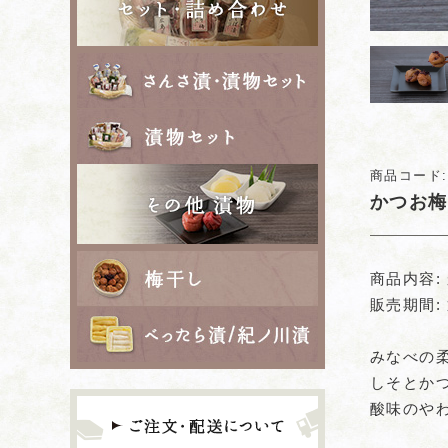
さんさ漬 ぬか床
さんさ漬 ポリ袋
その他 漬物
商品コード:
かつお梅
梅干し
商品内容:
販売期間:
べったら漬/紀ノ
みなべの
しそとか
ご注文・配送に
酸味のや